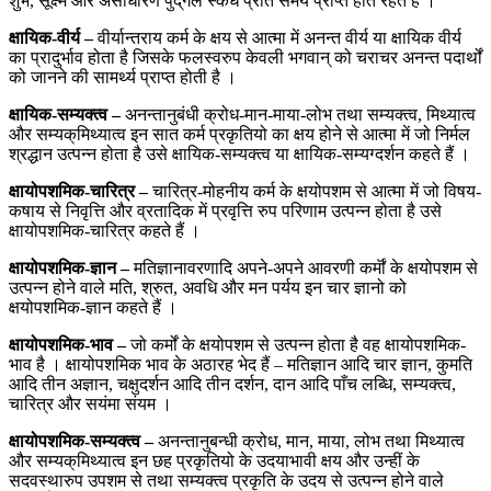
शुभ, सूक्ष्म और असाधारण पुद्‌गल स्कंध प्रति समय प्राप्त होते रहते हैं ।
क्षायिक-वीर्य –
वीर्यान्तराय कर्म के क्षय से आत्मा में अनन्त वीर्य या क्षायिक वीर्य
का प्रादुर्भाव होता है जिसके फलस्वरुप केवली भगवान् को चराचर अनन्त पदार्थों
को जानने की सामर्थ्य प्राप्त होती है ।
क्षायिक-सम्यक्त्व –
अनन्तानुबंधी क्रोध-मान-माया-लोभ तथा सम्यक्त्व, मिथ्यात्व
और सम्यक्‌मिथ्यात्व इन सात कर्म प्रकृतियो का क्षय होने से आत्मा में जो निर्मल
श्रद्धान उत्पन्न होता है उसे क्षायिक-सम्यक्त्व या क्षायिक-सम्यग्दर्शन कहते हैं ।
क्षायोपशमिक-चारित्र –
चारित्र-मोहनीय कर्म के क्षयोपशम से आत्मा में जो विषय-
कषाय से निवृत्ति और व्रतादिक में प्रवृत्ति रुप परिणाम उत्पन्न होता है उसे
क्षायोपशमिक-चारित्र कहते हैं ।
क्षायोपशमिक-ज्ञान –
मतिज्ञानावरणादि अपने-अपने आवरणी कर्मॊं के क्षयोपशम से
उत्पन्न होने वाले मति, श्रुत, अवधि और मन पर्यय इन चार ज्ञानो को
क्षयोपशमिक-ज्ञान कहते हैं ।
क्षायोपशमिक-भाव –
जो कर्मों के क्षयोपशम से उत्पन्न होता है वह क्षायोपशमिक-
भाव है । क्षायोपशमिक भाव के अठारह भेद हैं – मतिज्ञान आदि चार ज्ञान, कुमति
आदि तीन अज्ञान, चक्षुदर्शन आदि तीन दर्शन, दान आदि पाँच लब्धि, सम्यक्त्व,
चारित्र और सयंमा संयम ।
क्षायोपशमिक-सम्यक्त्व –
अनन्तानुबन्धी क्रोध, मान, माया, लोभ तथा मिथ्यात्व
और सम्यक्‌मिथ्यात्व इन छह प्रकृतियो के उदयाभावी क्षय और उन्हीं के
सदवस्थारुप उपशम से तथा सम्यक्त्व प्रकृति के उदय से उत्पन्न होने वाले