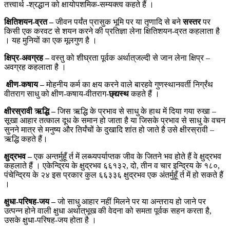
तत्त्वार्थ -श्रद्धान को क्षायोपशमिक-सम्यक्त्व कहते हैं ।
क्षितिशयन-व्रत –
जीवन पर्यंत प्रासुक भूमि पर या तृणादि से बने
सस्तर
पर
किसी एक करवट से शयन करने की प्रतिज्ञा लेना क्षितिशयन-व्रत कहलाता है
। यह मुनियों का एक मूलगुण है ।
क्षिप्र-अवग्रह –
वस्तु को शीघ्रता पूर्वक अर्थात्‌जल्दी से जान लेना क्षिप्र –
अवग्रह कहलाता है ।
क्षीण-कषाय –
मोहनीय कर्म का क्षय करने वाले बारहवे गुणस्थानवर्ती निर्ग्रंथ
वीतराग साधु को क्षीण-कषाय-वीतराग-
छ्द्यस्थ
कहते हैं ।
क्षीरस्रावी ऋद्धि –
जिस ऋद्धि के प्रभाव से साधु के हाथ में दिया गया रुखा –
सूखा आहार तत्काल दूध के समान हो जाता है या जिसके प्रभाव से साधु के वचन
सुनने मात्र से मनुष्य और तिर्यंचों के दुखादि शांत हो जाते है उसे क्षीरस्रावी –
ऋद्धि कहते हैं।
क्षुद्रभव
–
एक अन्तर्मुहूँ र्त में लब्ध्यपर्याप्तक जीव के जितने भव होते हैं वे क्षुद्रभव
कहलाते हैं । एकेन्द्रिय के क्षुद्रभव ६६१३२, दो, तीन व चार इन्द्रिय के १८०,
पंचेन्द्रिय के २४ इस प्रकार कुल ६६३३६ क्षुद्रभव एक अंतर्मुहूँ र्त में हो सकते हैं
।
क्षुधा-परिषह-जय –
जो साधु आहार नहीं मिलने पर या अन्तराय हो जाने पर
उत्पन्न होने वाली क्षुधा अर्थात्‌भूख की वेदना को समता पूर्वक सहन करता है,
उसके क्षुधा-परिषह-जय होता है ।