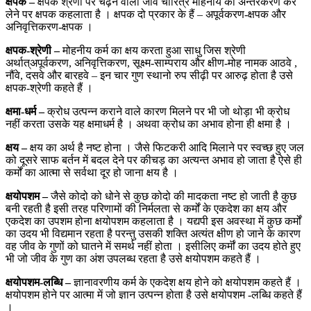
क्षपक –
क्षपक श्रेणी पर चढ़ने वाला जीव चारित्र मोहनीय का अन्तरकरण कर
लेने पर क्षपक कहलाता है । क्षपक दो प्रकार के हैं – अपूर्वकरण-क्षपक और
अनिवृत्तिकरण-क्षपक ।
क्षपक-श्रेणी –
मोहनीय कर्म का क्षय करता हुआ साधु जिस श्रेणी
अर्थात्‌अपूर्वकरण, अनिवृत्तिकरण, सूक्ष्म-साम्पराय और क्षीण-मोह नामक आठवे ,
नौंवे, दसवे और बारहवे – इन चार गुण स्थानो रुप सीढ़ी पर आरुढ़ होता है उसे
क्षपक-श्रेणी कहते हैं ।
क्षमा-धर्म –
क्रोध उत्पन्न कराने वाले कारण मिलने पर भी जो थोड़ा भी क्रोध
नहीं करता उसके यह क्षमाधर्म है । अथवा क्रोध का अभाव होना ही क्षमा है ।
क्षय –
क्षय का अर्थ है नष्ट होना । जैसे फिटकरी आदि मिलाने पर स्वच्छ हुए जल
को दूसरे साफ बर्तन में बदल देने पर कीचड़ का अत्यन्त अभाव हो जाता है ऐसे ही
कर्मों का आत्मा से सर्वथा दूर हो जाना क्षय है ।
क्षयोपशम –
जैसे कोदो को धोने से कुछ कोदो की मादकता नष्ट हो जाती है कुछ
बनी रहती है इसी तरह परिणामों की निर्मलता से कर्मों के एकदेश का क्षय और
एकदेश का उपशम होना क्षयोपशम कहलाता है । यद्यपी इस अवस्था में कुछ कर्मों
का उदय भी विद्यमान रहता है परन्तु उसकी शक्ति अत्यंत क्षीण हो जाने के कारण
वह जीव के गुणों को घातने में समर्थ नहीं होता । इसीलिए कर्मॊं का उदय होते हुए
भी जो जीव के गुण का अंश उपलब्ध रहता है उसे क्षयोपशम कहते हैं ।
क्षयोपशम-लब्धि –
ज्ञानावरणीय कर्म के एकदेश क्षय होने को क्षयोपशम कहते हैं ।
क्षयोपशम होने पर आत्मा में जो ज्ञान उत्पन्न होता है उसे क्षयोपशम -लब्धि कहते हैं
।