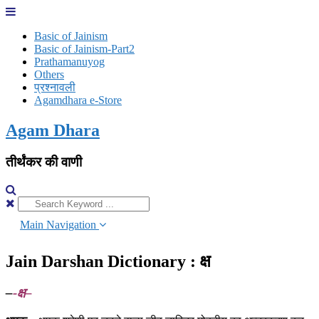
Skip
to
Basic of Jainism
content
Basic of Jainism-Part2
Prathamanuyog
Others
प्रश्नावली
Agamdhara e-Store
Agam Dhara
तीर्थंकर की वाणी
Main Navigation
About Us
Jain Darshan Dictionary : क्ष
Must Read
Jain Darshan Dictionary
–
-क्ष–